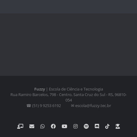
Fuzzy
| Escola de Ciência e Tecnologia
Rua Ramiro Barcelos, 798 - Centro, Santa Cruz do Sul - RS, 96810-
054
☎ (51) 9 9253 6192 ⠀⠀⠀✉ escola@fuzzy.tec.br
Classroom
Email
WhatsApp
Facebook
YouTube
Instagram
Spotify
Discord
Tiktok
Fazer
Login