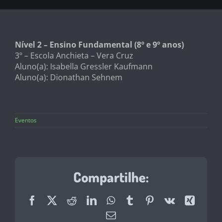
Nível 2 – Ensino Fundamental (8º e 9º anos)
3º – Escola Anchieta – Vera Cruz
Aluno(a): Isabella Gressler Kaufmann
Aluno(a): Dionathan Sehnem
Eventos
Compartilhe:
Facebook
X
Reddit
LinkedIn
WhatsApp
Tumblr
Pinterest
Vk
Xing
E-