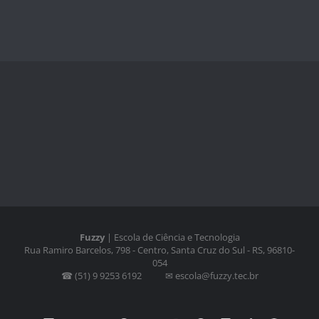
Fuzzy
| Escola de Ciência e Tecnologia
Rua Ramiro Barcelos, 798 - Centro, Santa Cruz do Sul - RS, 96810-
054
☎ (51) 9 9253 6192 ⠀⠀⠀✉ escola@fuzzy.tec.br