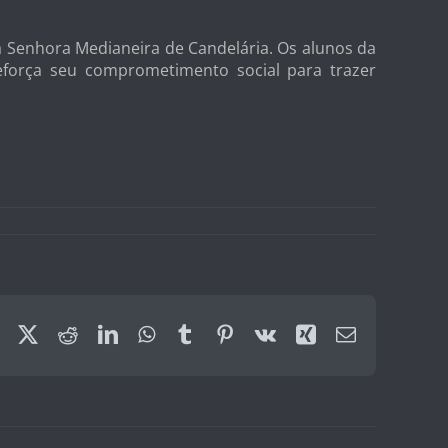
a Senhora Medianeira de Candelária. Os alunos da
reforça seu comprometimento social para trazer
Facebook
X
Reddit
LinkedIn
WhatsApp
Tumblr
Pinterest
Vk
Xing
E-
mail