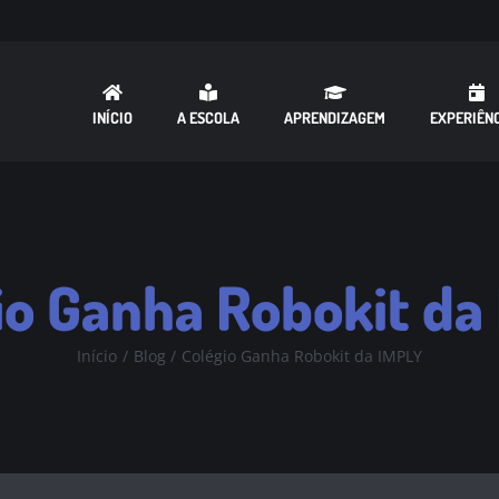
INÍCIO
A ESCOLA
APRENDIZAGEM
EXPERIÊN
io Ganha Robokit da
Início
Blog
Colégio Ganha Robokit da IMPLY