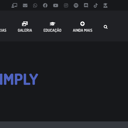
Classroom
Email
WhatsApp
Facebook
YouTube
Instagram
Spotify
Discord
Tiktok
Fazer
Login
CIAS
GALERIA
EDUCAÇÃO
AINDA MAIS
 IMPLY