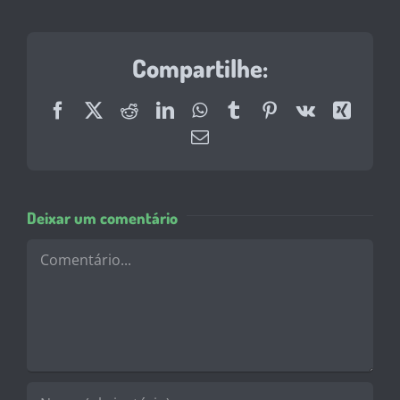
Compartilhe:
Facebook
X
Reddit
LinkedIn
WhatsApp
Tumblr
Pinterest
Vk
Xing
E-
mail
Deixar um comentário
Comentário