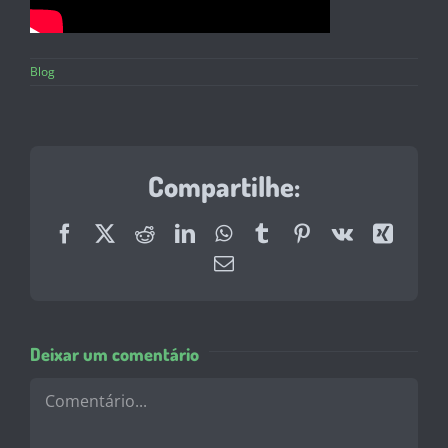
Blog
Compartilhe:
Facebook
X
Reddit
LinkedIn
WhatsApp
Tumblr
Pinterest
Vk
Xing
E-
mail
Deixar um comentário
Comentário