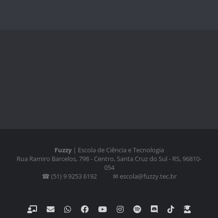
Fuzzy
| Escola de Ciência e Tecnologia
Rua Ramiro Barcelos, 798 - Centro, Santa Cruz do Sul - RS, 96810-
054
☎ (51) 9 9253 6192 ⠀⠀⠀✉ escola@fuzzy.tec.br
Classroom
Email
WhatsApp
Facebook
YouTube
Instagram
Spotify
Discord
Tiktok
Fazer
Login