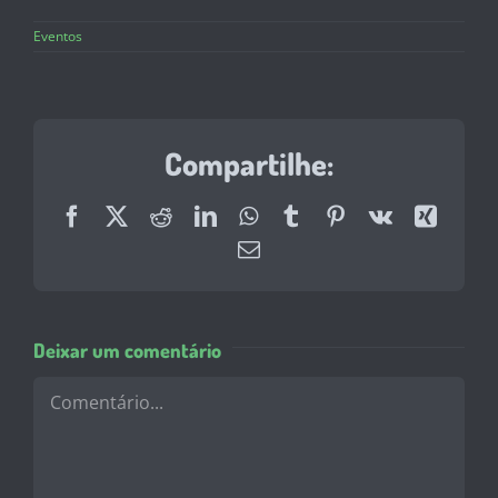
Eventos
Compartilhe:
Facebook
X
Reddit
LinkedIn
WhatsApp
Tumblr
Pinterest
Vk
Xing
E-
mail
Deixar um comentário
Comentário