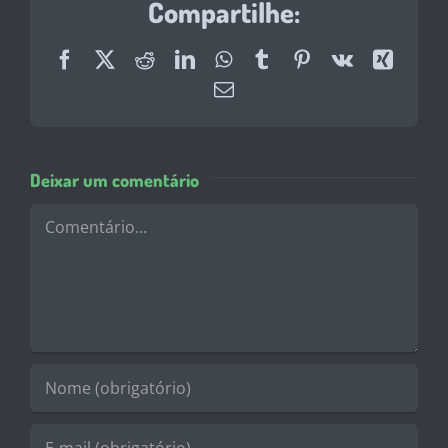
Compartilhe:
Facebook
X
Reddit
LinkedIn
WhatsApp
Tumblr
Pinterest
Vk
Xing
E-
mail
Deixar um comentário
Comentário