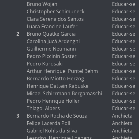
Bruno Wojan
Educar-se
Christopher Schimuneck
Educar-se
Clara Serena dos Santos
Educar-se
Luara Francine Laufer
Educar-se
2
Bruno Quatke Garcia
Educar-se
Carolina Jucá Ardenghi
Educar-se
Guilherme Neumann
Educar-se
Pedro Piccinin Soster
Educar-se
Pedro Kurosaki
Educar-se
Arthur Henrique Puntel Behm
Educar-se
Bernardo Miotto Herzog
Educar-se
Henrique Dattein Rabuske
Educar-se
Micael Schirrmann Bergamaschi
Educar-se
Pedro Henrique Holler
Educar-se
Thiago Albers
Educar-se
3
Bernardo Rocha de Souza
Anchieta
Felipe Lacerda Poll
Anchieta
Gabriel Kohls da Silva
Anchieta
Leandro Henrique Loebens
Anchieta