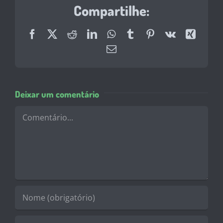
Compartilhe:
Facebook
X
Reddit
LinkedIn
WhatsApp
Tumblr
Pinterest
Vk
Xing
E-
mail
Deixar um comentário
Comentário