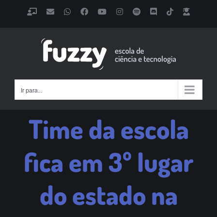
Ir
Classroom
Email
WhatsApp
Facebook
YouTube
Instagram
Spotify
Discord
Tiktok
Fazer
para
Login
o
conteúdo
Ir para...
Time da escola
fica em 3º lugar
do estado na