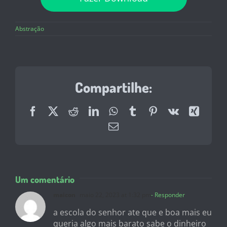
Abstração
Compartilhe:
Facebook
X
Reddit
LinkedIn
WhatsApp
Tumblr
Pinterest
Vk
Xing
E-
mail
Um comentário
maicon
maio 22, 2023 at 1:32 pm
- Responder
a escola do senhor ate que e boa mais eu
queria algo mais barato sabe o dinheiro