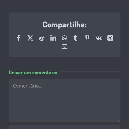
Compartilhe:
Facebook
X
Reddit
LinkedIn
WhatsApp
Tumblr
Pinterest
Vk
Xing
E-
mail
Deixar um comentário
Comentário