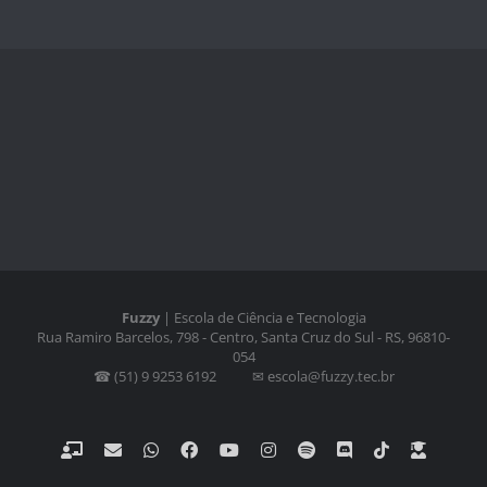
Fuzzy
| Escola de Ciência e Tecnologia
Rua Ramiro Barcelos, 798 - Centro, Santa Cruz do Sul - RS, 96810-
054
☎ (51) 9 9253 6192 ⠀⠀⠀✉ escola@fuzzy.tec.br
Classroom
Email
WhatsApp
Facebook
YouTube
Instagram
Spotify
Discord
Tiktok
Fazer
Login