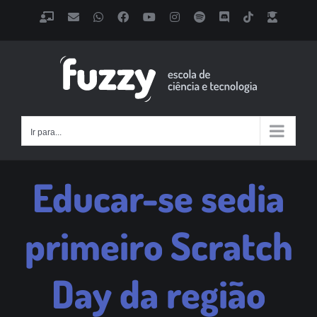
Ir
Classroom
Email
WhatsApp
Facebook
YouTube
Instagram
Spotify
Discord
Tiktok
Fazer
para
Login
o
conteúdo
Ir para...
Educar-se sedia
primeiro Scratch
Day da região