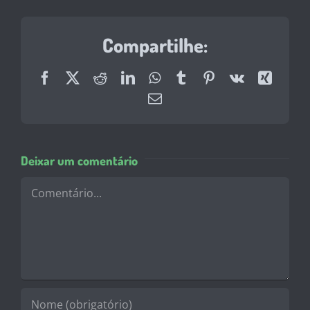
Compartilhe:
Facebook
X
Reddit
LinkedIn
WhatsApp
Tumblr
Pinterest
Vk
Xing
E-
mail
Deixar um comentário
Comentário