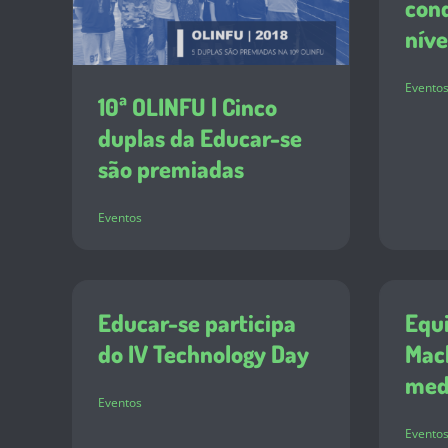
conq
níve
Evento
10ª OLINFU | Cinco
duplas da Educar-se
são premiadas
Eventos
Educar-se participa
Equi
do IV Technology Day
Mac
med
Eventos
Evento