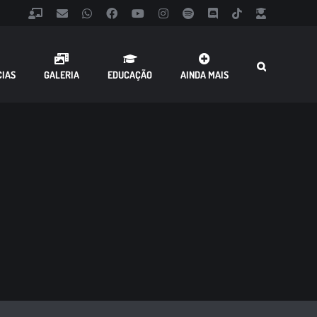
Classroom
Email
WhatsApp
Facebook
YouTube
Instagram
Spotify
Discord
Tiktok
Fazer
Login
CIAS
GALERIA
EDUCAÇÃO
AINDA MAIS