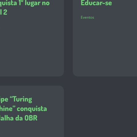
uista 1º lugar no
Educar-se
l 2
Eventos
s
pe “Turing
hine” conquista
alha da OBR
s