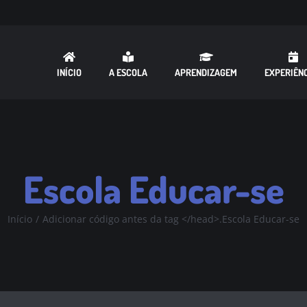
INÍCIO
A ESCOLA
APRENDIZAGEM
EXPERIÊN
Escola Educar-se
Início
Adicionar código antes da tag </head>.
Escola Educar-se